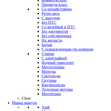
Коммерческий
Премиум класс
Со штрафстоянки
Ретро авто
С выездом
Без ПТС
Со вклейкой в ПТС
Без документов
Без собственника
На запчасти
Битые
С поврежденным vin номером
Старые
С аэрографией
Водный транспорт
Мототехника
Мопеды
Снегоходы
Скутеры
Квадроциклы
Лодочные моторы
Мотоблоки
Close
Марки выкупа
Audi