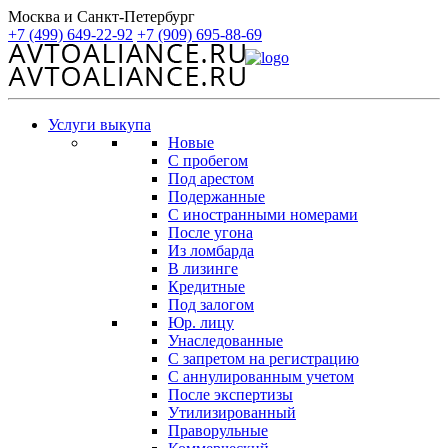
Москва и Санкт-Петербург
+7 (499) 649-22-92
+7 (909) 695-88-69
Услуги выкупа
Новые
С пробегом
Под арестом
Подержанные
С иностранными номерами
После угона
Из ломбарда
В лизинге
Кредитные
Под залогом
Юр. лицу
Унаследованные
С запретом на регистрацию
С аннулированным учетом
После экспертизы
Утилизированный
Праворульные