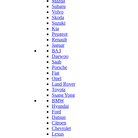
Mazda
Subaru
Volvo
Skoda
Suzuki
Kia
Peugeot
Renault
Jaguar
ВАЗ
Daewoo
Saab
Porsche
Fiat
Opel
Land Rover
Toyota
Ssang Yong
BMW
Hyundai
Ford
Datsun
Citroen
Chevrolet
Lexus