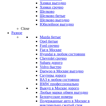
Химки выгодно
Химки срочно
Щелково
Щелково битые
Щелково выгодно
Юбилейное выгодно
Close
Разное
Mazda битые
Opel битые
Ford срочно
Fiat в Москве
Hyundai в любом состоянии
Chevrolet срочно
Subaru дорого
Volvo быстро
Daewoo в Москве выгодно
Скутеры дорого
ВАЗ в любом состоянии
BMW профессионально
Выкуп в Москве дорого
Любые марки обмен выгодно
Белорусские номера
Подержанные авто в Москве в
максимально сжатый срок