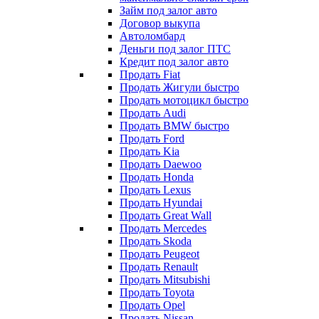
Займ под залог авто
Договор выкупа
Автоломбард
Деньги под залог ПТС
Кредит под залог авто
Продать Fiat
Продать Жигули быстро
Продать мотоцикл быстро
Продать Audi
Продать BMW быстро
Продать Ford
Продать Kia
Продать Daewoo
Продать Honda
Продать Lexus
Продать Hyundai
Продать Great Wall
Продать Mercedes
Продать Skoda
Продать Peugeot
Продать Renault
Продать Mitsubishi
Продать Toyota
Продать Opel
Продать Nissan