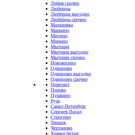
Лобня срочно
Люберцы
Люберцы выгодно
Люберцы срочно
Малаховка
Марьино
Митино
Монино
Мытищи
Мытищи выгодно
Мытищи срочно
Новокосино
Одинцово
Одинцово выгодно
Одинцово срочно
Пересвет
Перово
Пушкино
Руза
Санкт-Петербург
Сергиев Посад
Строгино
Троицк
Чертаново
Химки битые