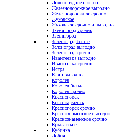
Долгопрудное срочно
Железнодорожное выгодно
Железнодорожное срочно
Жуковское
Жуковское срочно и выгодно
Звенигород срочно
Звенигород
Зеленоград битые
Зеленоград выгодно
Зеленоград срочно
Ивантеевка выгодно
Ивантеевка срочно
Истра
Клин выгодно
Королев
Королев битые
Королев срочно
Красногорск
Красноармейск
Красногорск срочно
Краснознаменское выгодно
Краснознаменское срочно
Крылатское
Кубинка
Лобня