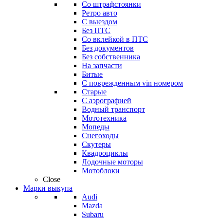
Со штрафстоянки
Ретро авто
С выездом
Без ПТС
Со вклейкой в ПТС
Без документов
Без собственника
На запчасти
Битые
С поврежденным vin номером
Старые
С аэрографией
Водный транспорт
Мототехника
Мопеды
Снегоходы
Скутеры
Квадроциклы
Лодочные моторы
Мотоблоки
Close
Марки выкупа
Audi
Mazda
Subaru