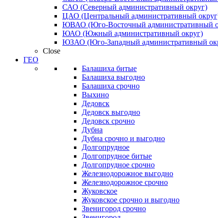
САО (Северный административный округ)
ЦАО (Центральный административный округ
ЮВАО (Юго-Восточный административный о
ЮАО (Южный административный округ)
ЮЗАО (Юго-Западный административный ок
Close
ГЕО
Балашиха битые
Балашиха выгодно
Балашиха срочно
Выхино
Дедовск
Дедовск выгодно
Дедовск срочно
Дубна
Дубна срочно и выгодно
Долгопрудное
Долгопрудное битые
Долгопрудное срочно
Железнодорожное выгодно
Железнодорожное срочно
Жуковское
Жуковское срочно и выгодно
Звенигород срочно
Звенигород