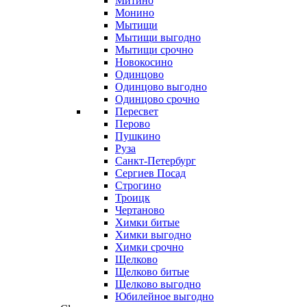
Митино
Монино
Мытищи
Мытищи выгодно
Мытищи срочно
Новокосино
Одинцово
Одинцово выгодно
Одинцово срочно
Пересвет
Перово
Пушкино
Руза
Санкт-Петербург
Сергиев Посад
Строгино
Троицк
Чертаново
Химки битые
Химки выгодно
Химки срочно
Щелково
Щелково битые
Щелково выгодно
Юбилейное выгодно