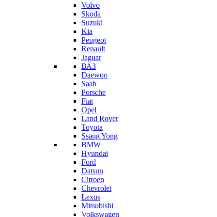
Volvo
Skoda
Suzuki
Kia
Peugeot
Renault
Jaguar
ВАЗ
Daewoo
Saab
Porsche
Fiat
Opel
Land Rover
Toyota
Ssang Yong
BMW
Hyundai
Ford
Datsun
Citroen
Chevrolet
Lexus
Mitsubishi
Volkswagen