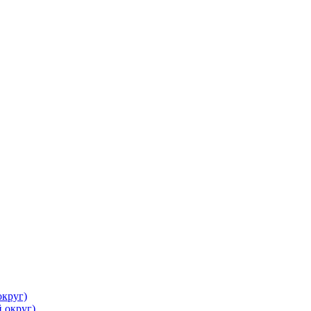
круг)
 округ)