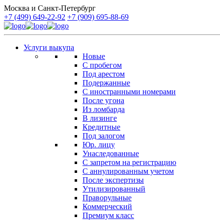
Москва и Санкт-Петербург
+7 (499) 649-22-92
+7 (909) 695-88-69
Услуги выкупа
Новые
С пробегом
Под арестом
Подержанные
С иностранными номерами
После угона
Из ломбарда
В лизинге
Кредитные
Под залогом
Юр. лицу
Унаследованные
С запретом на регистрацию
С аннулированным учетом
После экспертизы
Утилизированный
Праворульные
Коммерческий
Премиум класс