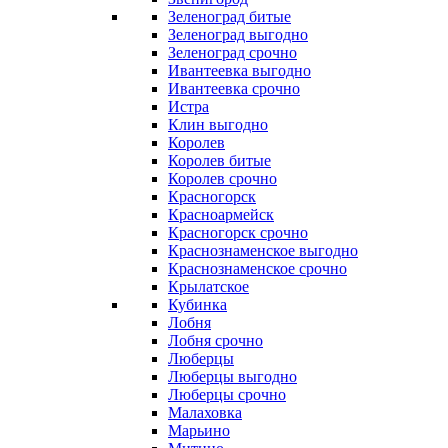
Зеленоград битые
Зеленоград выгодно
Зеленоград срочно
Ивантеевка выгодно
Ивантеевка срочно
Истра
Клин выгодно
Королев
Королев битые
Королев срочно
Красногорск
Красноармейск
Красногорск срочно
Краснознаменское выгодно
Краснознаменское срочно
Крылатское
Кубинка
Лобня
Лобня срочно
Люберцы
Люберцы выгодно
Люберцы срочно
Малаховка
Марьино