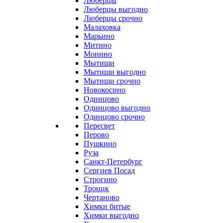
Люберцы
Люберцы выгодно
Люберцы срочно
Малаховка
Марьино
Митино
Монино
Мытищи
Мытищи выгодно
Мытищи срочно
Новокосино
Одинцово
Одинцово выгодно
Одинцово срочно
Пересвет
Перово
Пушкино
Руза
Санкт-Петербург
Сергиев Посад
Строгино
Троицк
Чертаново
Химки битые
Химки выгодно