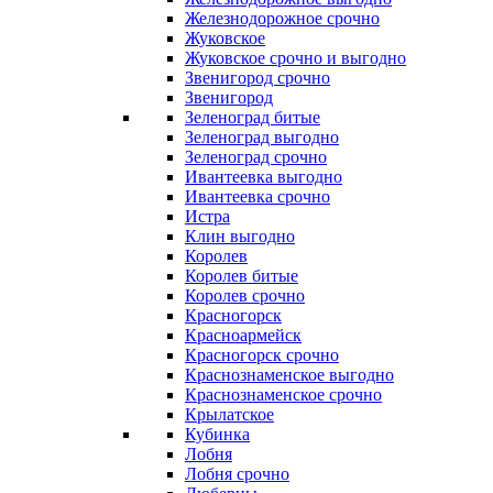
Железнодорожное срочно
Жуковское
Жуковское срочно и выгодно
Звенигород срочно
Звенигород
Зеленоград битые
Зеленоград выгодно
Зеленоград срочно
Ивантеевка выгодно
Ивантеевка срочно
Истра
Клин выгодно
Королев
Королев битые
Королев срочно
Красногорск
Красноармейск
Красногорск срочно
Краснознаменское выгодно
Краснознаменское срочно
Крылатское
Кубинка
Лобня
Лобня срочно