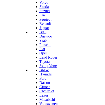
Volvo
Skoda
Suzuki
Kia
Peugeot
Renault
Jaguar
ВАЗ
Daewoo
Saab
Porsche
Fiat
Opel
Land Rover
Toyota
Ssang Yong
BMW
Hyundai
Ford
Datsun
Citroen
Chevrolet
Lexus
Mitsubishi
Volkswagen