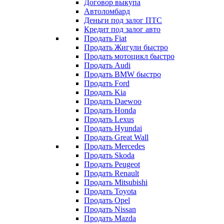
Договор выкупа
Автоломбард
Деньги под залог ПТС
Кредит под залог авто
Продать Fiat
Продать Жигули быстро
Продать мотоцикл быстро
Продать Audi
Продать BMW быстро
Продать Ford
Продать Kia
Продать Daewoo
Продать Honda
Продать Lexus
Продать Hyundai
Продать Great Wall
Продать Mercedes
Продать Skoda
Продать Peugeot
Продать Renault
Продать Mitsubishi
Продать Toyota
Продать Opel
Продать Nissan
Продать Mazda