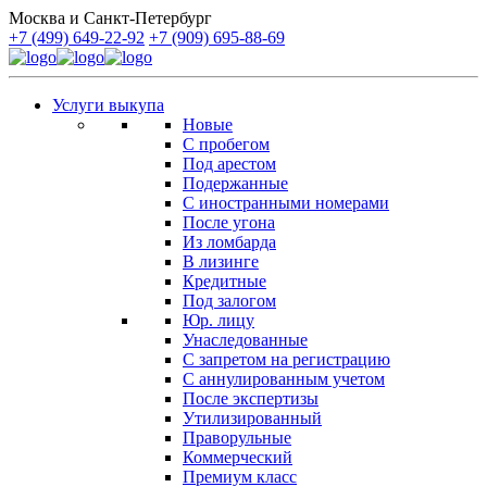
Москва и Санкт-Петербург
+7 (499) 649-22-92
+7 (909) 695-88-69
Услуги выкупа
Новые
С пробегом
Под арестом
Подержанные
С иностранными номерами
После угона
Из ломбарда
В лизинге
Кредитные
Под залогом
Юр. лицу
Унаследованные
С запретом на регистрацию
С аннулированным учетом
После экспертизы
Утилизированный
Праворульные
Коммерческий
Премиум класс