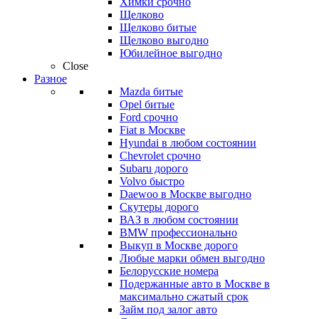
Химки срочно
Щелково
Щелково битые
Щелково выгодно
Юбилейное выгодно
Close
Разное
Mazda битые
Opel битые
Ford срочно
Fiat в Москве
Hyundai в любом состоянии
Chevrolet срочно
Subaru дорого
Volvo быстро
Daewoo в Москве выгодно
Скутеры дорого
ВАЗ в любом состоянии
BMW профессионально
Выкуп в Москве дорого
Любые марки обмен выгодно
Белорусские номера
Подержанные авто в Москве в
максимально сжатый срок
Займ под залог авто