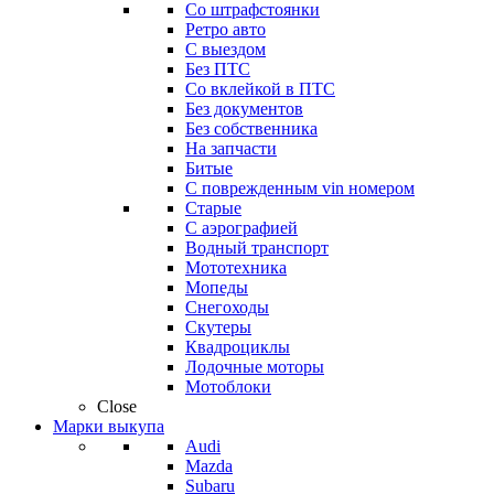
Со штрафстоянки
Ретро авто
С выездом
Без ПТС
Со вклейкой в ПТС
Без документов
Без собственника
На запчасти
Битые
С поврежденным vin номером
Старые
С аэрографией
Водный транспорт
Мототехника
Мопеды
Снегоходы
Скутеры
Квадроциклы
Лодочные моторы
Мотоблоки
Close
Марки выкупа
Audi
Mazda
Subaru