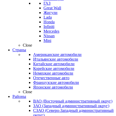
ГАЗ
Great Wall
Жигули
Lada
Honda
Infiniti
Mercedes
Nissan
Mini
Close
Страны
Американские автомобили
Итальянские автомобили
Китайские автомобили
Корейские автомобили
Немецкие автомобили
Отечественные авто
Французские автомобили
Японские автомобили
Close
Районы
ВАО (Восточный административный округ)
ЗАО (Западный административный округ)
СЗАО (Северо-Западный административный
округ)