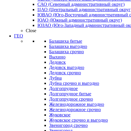
САО (Северный административный округ)
ЦАО (Центральный административный округ
ЮВАО (Юго-Восточный административный о
ЮАО (Южный административный округ)
ЮЗАО (Юго-Западный административный ок
Close
ГЕО
Балашиха битые
Балашиха выгодно
Балашиха срочно
Выхино
Дедовск
Дедовск выгодно
Дедовск срочно
Дубна
Дубна срочно и выгодно
Долгопрудное
Долгопрудное битые
Долгопрудное срочно
Железнодорожное выгодно
Железнодорожное срочно
Жуковское
Жуковское срочно и выгодно
Звенигород срочно
Звенигород