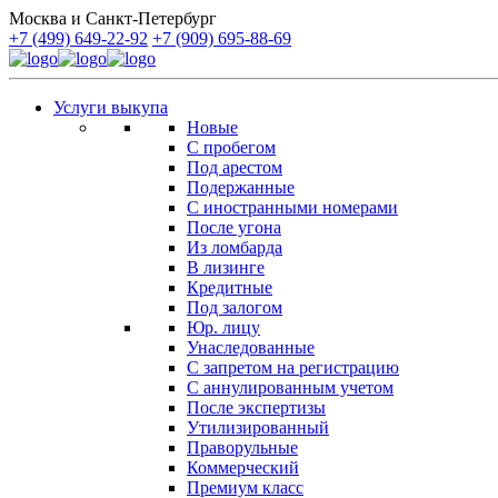
Москва и Санкт-Петербург
+7 (499) 649-22-92
+7 (909) 695-88-69
Услуги выкупа
Новые
С пробегом
Под арестом
Подержанные
С иностранными номерами
После угона
Из ломбарда
В лизинге
Кредитные
Под залогом
Юр. лицу
Унаследованные
С запретом на регистрацию
С аннулированным учетом
После экспертизы
Утилизированный
Праворульные
Коммерческий
Премиум класс