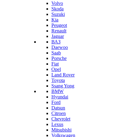
Volvo
Skoda
Suzuki
Kia
Peugeot
Renault
Jaguar
ВАЗ
Daewoo
Saab
Porsche
Fiat
Opel
Land Rover
Toyota
Ssang Yong
BMW
Hyundai
Ford
Datsun
Citroen
Chevrolet
Lexus
Mitsubishi
Volkswagen