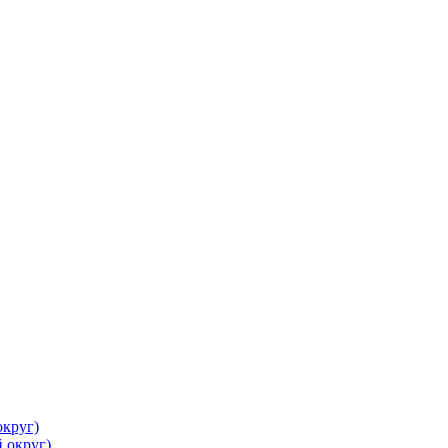
круг)
 округ)