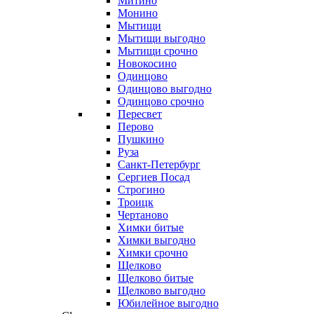
Митино
Монино
Мытищи
Мытищи выгодно
Мытищи срочно
Новокосино
Одинцово
Одинцово выгодно
Одинцово срочно
Пересвет
Перово
Пушкино
Руза
Санкт-Петербург
Сергиев Посад
Строгино
Троицк
Чертаново
Химки битые
Химки выгодно
Химки срочно
Щелково
Щелково битые
Щелково выгодно
Юбилейное выгодно