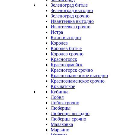
Зеленоград битые
Зеленоград выгодно
Зеленоград срочно
Ивантеевка выгодно
Ивантеевка срочно
Истра
Клин выгодно
Королев
Королев битые
Королев срочно
Красногорск
Красноармейск
Красногорск срочно
Краснознаменское выгодно
Краснознаменское срочно
Крылатское
Кубинка
Лобня
Лобня срочно
Люберцы
Люберцы выгодно
Люберцы срочно
Малаховка
Марьино