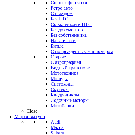
Со штрафстоянки
Ретро авто
С выездом
Без ПТС
Со вклейкой в ПТС
Без документов
Без собственника
На запчасти
Битые
С поврежденным vin номером
Старые
С аэрографией
Водный транспорт
Мототехника
Мопеды
Снегоходы
Скутеры
Квадроциклы
Лодочные моторы
Мотоблоки
Close
Марки выкупа
Audi
Mazda
Subaru