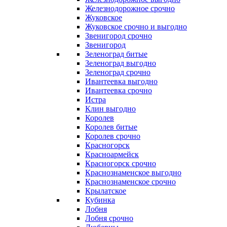
Железнодорожное срочно
Жуковское
Жуковское срочно и выгодно
Звенигород срочно
Звенигород
Зеленоград битые
Зеленоград выгодно
Зеленоград срочно
Ивантеевка выгодно
Ивантеевка срочно
Истра
Клин выгодно
Королев
Королев битые
Королев срочно
Красногорск
Красноармейск
Красногорск срочно
Краснознаменское выгодно
Краснознаменское срочно
Крылатское
Кубинка
Лобня
Лобня срочно