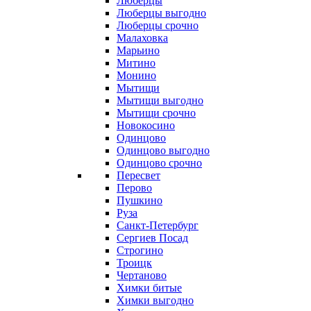
Люберцы
Люберцы выгодно
Люберцы срочно
Малаховка
Марьино
Митино
Монино
Мытищи
Мытищи выгодно
Мытищи срочно
Новокосино
Одинцово
Одинцово выгодно
Одинцово срочно
Пересвет
Перово
Пушкино
Руза
Санкт-Петербург
Сергиев Посад
Строгино
Троицк
Чертаново
Химки битые
Химки выгодно