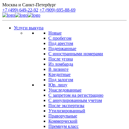
Москва и Санкт-Петербург
+7 (499) 649-22-92
+7 (909) 695-88-69
Услуги выкупа
Новые
С пробегом
Под арестом
Подержанные
С иностранными номерами
После угона
Из ломбарда
В лизинге
Кредитные
Под залогом
Юр. лицу
Унаследованные
С запретом на регистрацию
С аннулированным учетом
После экспертизы
Утилизированный
Праворульные
Коммерческий
Премиум класс