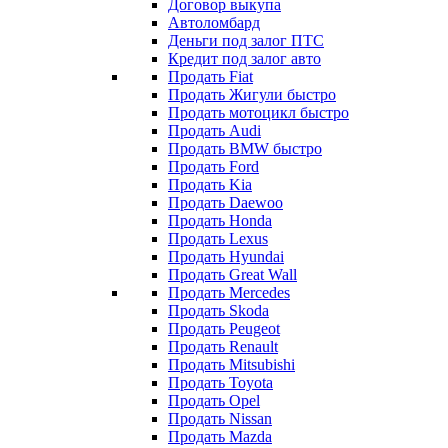
Договор выкупа
Автоломбард
Деньги под залог ПТС
Кредит под залог авто
Продать Fiat
Продать Жигули быстро
Продать мотоцикл быстро
Продать Audi
Продать BMW быстро
Продать Ford
Продать Kia
Продать Daewoo
Продать Honda
Продать Lexus
Продать Hyundai
Продать Great Wall
Продать Mercedes
Продать Skoda
Продать Peugeot
Продать Renault
Продать Mitsubishi
Продать Toyota
Продать Opel
Продать Nissan
Продать Mazda