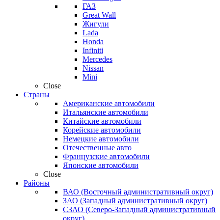
ГАЗ
Great Wall
Жигули
Lada
Honda
Infiniti
Mercedes
Nissan
Mini
Close
Страны
Американские автомобили
Итальянские автомобили
Китайские автомобили
Корейские автомобили
Немецкие автомобили
Отечественные авто
Французские автомобили
Японские автомобили
Close
Районы
ВАО (Восточный административный округ)
ЗАО (Западный административный округ)
СЗАО (Северо-Западный административный
округ)