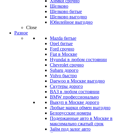
Химки срочно
Щелково
Щелково битые
Щелково выгодно
Юбилейное выгодно
Close
Разное
Mazda битые
Opel битые
Ford срочно
Fiat в Москве
Hyundai в любом состоянии
Chevrolet срочно
Subaru дорого
Volvo быстро
Daewoo в Москве выгодно
Скутеры дорого
ВАЗ в любом состоянии
BMW профессионально
Выкуп в Москве дорого
Любые марки обмен выгодно
Белорусские номера
Подержанные авто в Москве в
максимально сжатый срок
Займ под залог авто