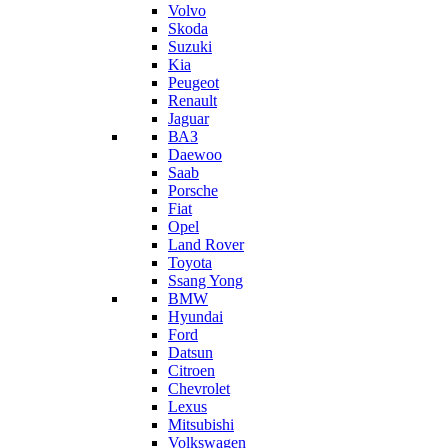
Volvo
Skoda
Suzuki
Kia
Peugeot
Renault
Jaguar
ВАЗ
Daewoo
Saab
Porsche
Fiat
Opel
Land Rover
Toyota
Ssang Yong
BMW
Hyundai
Ford
Datsun
Citroen
Chevrolet
Lexus
Mitsubishi
Volkswagen