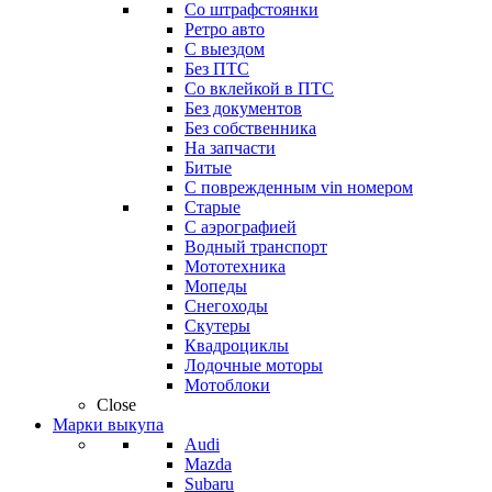
Со штрафстоянки
Ретро авто
С выездом
Без ПТС
Со вклейкой в ПТС
Без документов
Без собственника
На запчасти
Битые
С поврежденным vin номером
Старые
С аэрографией
Водный транспорт
Мототехника
Мопеды
Снегоходы
Скутеры
Квадроциклы
Лодочные моторы
Мотоблоки
Close
Марки выкупа
Audi
Mazda
Subaru