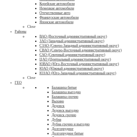
Корейские автомобили
Немецкие автомобили
Отечественные авто
Французские автомобили
Японские автомобили
Close
Районы
ВАО (Восточный административный округ)
ЗАО (Западный административный округ)
СЗАО (Северо-Западный административный округ)
СВАО (Северо-Восточный административный округ)
САО (Северный административный округ)
ЦАО (Центральный административный округ)
ЮВАО (Юго-Восточный административный округ)
ЮАО (Южный административный округ)
ЮЗАО (Юго-Западный административный округ)
Close
ГЕО
Балашиха битые
Балашиха выгодно
Балашиха срочно
Выхино
Дедовск
Дедовск выгодно
Дедовск срочно
Дубна
Дубна срочно и выгодно
Долгопрудное
Долгопрудное битые