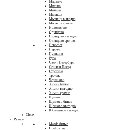
Марьино
Митино
Монино
Мытищи
Мытищи выгодно
Мытищи срочно
Новокосино
Одинцово
Одинцово выгодно
Одинцово срочно
Пересвет
Перово
Пушкино
Руза
Санкт-Петербург
Сергиев Посад
Строгино
Троицк
Чертаново
Химки битые
Химки выгодно
Химки срочно
Щелково
Щелково битые
Щелково выгодно
Юбилейное выгодно
Close
Разное
Mazda битые
Opel битые