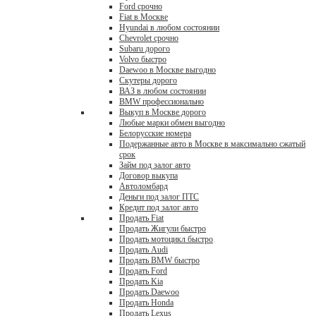
Ford срочно
Fiat в Москве
Hyundai в любом состоянии
Chevrolet срочно
Subaru дорого
Volvo быстро
Daewoo в Москве выгодно
Скутеры дорого
ВАЗ в любом состоянии
BMW профессионально
Выкуп в Москве дорого
Любые марки обмен выгодно
Белорусские номера
Подержанные авто в Москве в максимально сжатый
срок
Займ под залог авто
Договор выкупа
Автоломбард
Деньги под залог ПТС
Кредит под залог авто
Продать Fiat
Продать Жигули быстро
Продать мотоцикл быстро
Продать Audi
Продать BMW быстро
Продать Ford
Продать Kia
Продать Daewoo
Продать Honda
Продать Lexus