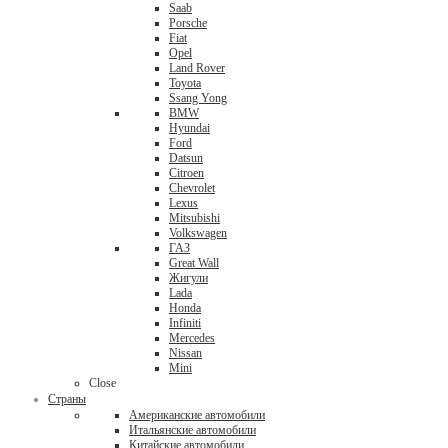
Saab
Porsche
Fiat
Opel
Land Rover
Toyota
Ssang Yong
BMW
Hyundai
Ford
Datsun
Citroen
Chevrolet
Lexus
Mitsubishi
Volkswagen
ГАЗ
Great Wall
Жигули
Lada
Honda
Infiniti
Mercedes
Nissan
Mini
Close
Страны
Американские автомобили
Итальянские автомобили
Китайские автомобили