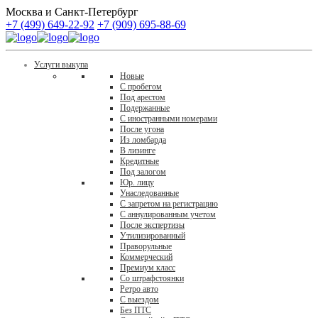
Москва и Санкт-Петербург
+7 (499) 649-22-92
+7 (909) 695-88-69
Услуги выкупа
Новые
С пробегом
Под арестом
Подержанные
С иностранными номерами
После угона
Из ломбарда
В лизинге
Кредитные
Под залогом
Юр. лицу
Унаследованные
С запретом на регистрацию
С аннулированным учетом
После экспертизы
Утилизированный
Праворульные
Коммерческий
Премиум класс
Со штрафстоянки
Ретро авто
С выездом
Без ПТС