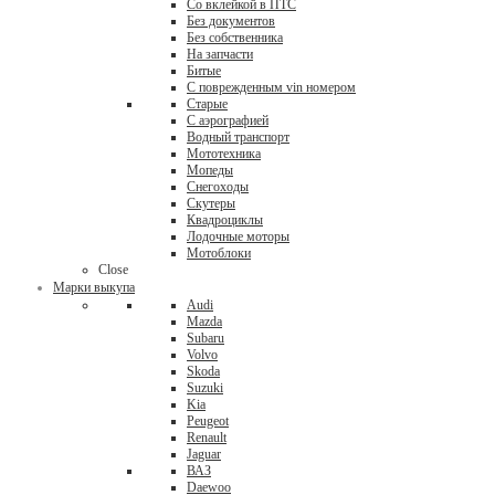
Со вклейкой в ПТС
Без документов
Без собственника
На запчасти
Битые
С поврежденным vin номером
Старые
С аэрографией
Водный транспорт
Мототехника
Мопеды
Снегоходы
Скутеры
Квадроциклы
Лодочные моторы
Мотоблоки
Close
Марки выкупа
Audi
Mazda
Subaru
Volvo
Skoda
Suzuki
Kia
Peugeot
Renault
Jaguar
ВАЗ
Daewoo