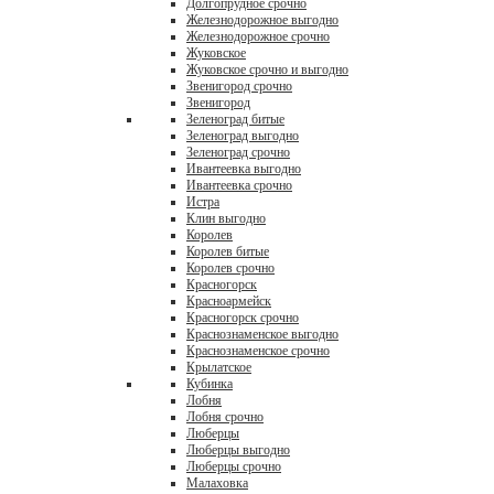
Долгопрудное срочно
Железнодорожное выгодно
Железнодорожное срочно
Жуковское
Жуковское срочно и выгодно
Звенигород срочно
Звенигород
Зеленоград битые
Зеленоград выгодно
Зеленоград срочно
Ивантеевка выгодно
Ивантеевка срочно
Истра
Клин выгодно
Королев
Королев битые
Королев срочно
Красногорск
Красноармейск
Красногорск срочно
Краснознаменское выгодно
Краснознаменское срочно
Крылатское
Кубинка
Лобня
Лобня срочно
Люберцы
Люберцы выгодно
Люберцы срочно
Малаховка