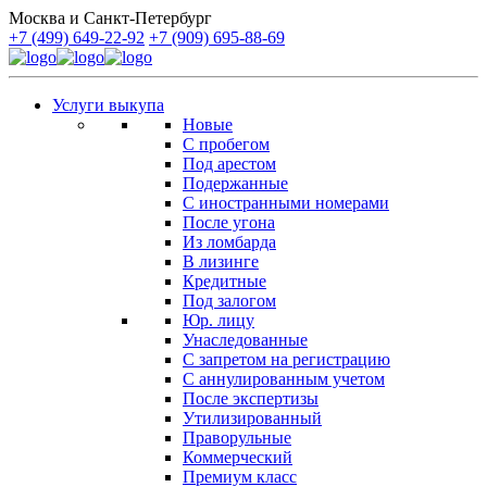
Москва и Санкт-Петербург
+7 (499) 649-22-92
+7 (909) 695-88-69
Услуги выкупа
Новые
С пробегом
Под арестом
Подержанные
С иностранными номерами
После угона
Из ломбарда
В лизинге
Кредитные
Под залогом
Юр. лицу
Унаследованные
С запретом на регистрацию
С аннулированным учетом
После экспертизы
Утилизированный
Праворульные
Коммерческий
Премиум класс