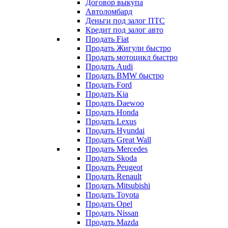
Договор выкупа
Автоломбард
Деньги под залог ПТС
Кредит под залог авто
Продать Fiat
Продать Жигули быстро
Продать мотоцикл быстро
Продать Audi
Продать BMW быстро
Продать Ford
Продать Kia
Продать Daewoo
Продать Honda
Продать Lexus
Продать Hyundai
Продать Great Wall
Продать Mercedes
Продать Skoda
Продать Peugeot
Продать Renault
Продать Mitsubishi
Продать Toyota
Продать Opel
Продать Nissan
Продать Mazda