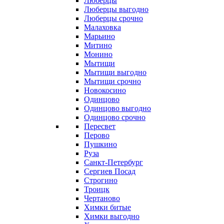
Люберцы
Люберцы выгодно
Люберцы срочно
Малаховка
Марьино
Митино
Монино
Мытищи
Мытищи выгодно
Мытищи срочно
Новокосино
Одинцово
Одинцово выгодно
Одинцово срочно
Пересвет
Перово
Пушкино
Руза
Санкт-Петербург
Сергиев Посад
Строгино
Троицк
Чертаново
Химки битые
Химки выгодно