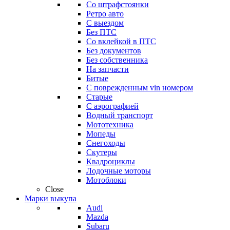
Со штрафстоянки
Ретро авто
С выездом
Без ПТС
Со вклейкой в ПТС
Без документов
Без собственника
На запчасти
Битые
С поврежденным vin номером
Старые
С аэрографией
Водный транспорт
Мототехника
Мопеды
Снегоходы
Скутеры
Квадроциклы
Лодочные моторы
Мотоблоки
Close
Марки выкупа
Audi
Mazda
Subaru