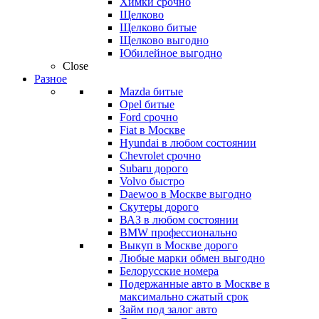
Химки срочно
Щелково
Щелково битые
Щелково выгодно
Юбилейное выгодно
Close
Разное
Mazda битые
Opel битые
Ford срочно
Fiat в Москве
Hyundai в любом состоянии
Chevrolet срочно
Subaru дорого
Volvo быстро
Daewoo в Москве выгодно
Скутеры дорого
ВАЗ в любом состоянии
BMW профессионально
Выкуп в Москве дорого
Любые марки обмен выгодно
Белорусские номера
Подержанные авто в Москве в
максимально сжатый срок
Займ под залог авто