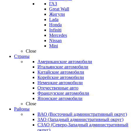
ГАЗ
Great Wall
Жигули
Lada
Honda
Infiniti
Mercedes
Nissan
Mini
Close
Страны
Американские автомобили
Итальянские автомобили
Китайские автомобили
Корейские автомобили
Немецкие автомобили
Отечественные авто
Французские автомобили
Японские автомобили
Close
Районы
ВАО (Восточный административный округ)
ЗАО (Западный административный округ)
СЗАО (Северо-Западный административный
округ)