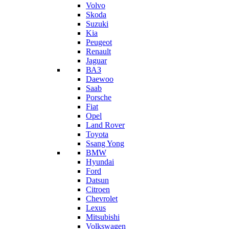
Volvo
Skoda
Suzuki
Kia
Peugeot
Renault
Jaguar
ВАЗ
Daewoo
Saab
Porsche
Fiat
Opel
Land Rover
Toyota
Ssang Yong
BMW
Hyundai
Ford
Datsun
Citroen
Chevrolet
Lexus
Mitsubishi
Volkswagen