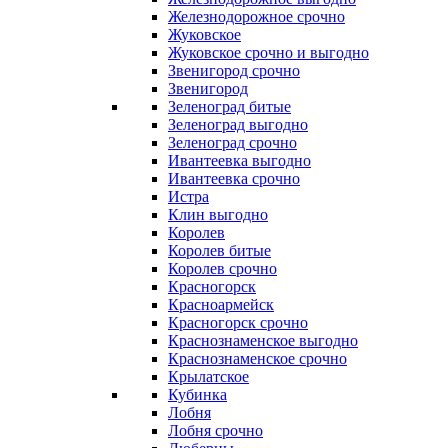
Железнодорожное срочно
Жуковское
Жуковское срочно и выгодно
Звенигород срочно
Звенигород
Зеленоград битые
Зеленоград выгодно
Зеленоград срочно
Ивантеевка выгодно
Ивантеевка срочно
Истра
Клин выгодно
Королев
Королев битые
Королев срочно
Красногорск
Красноармейск
Красногорск срочно
Краснознаменское выгодно
Краснознаменское срочно
Крылатское
Кубинка
Лобня
Лобня срочно