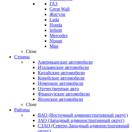
ГАЗ
Great Wall
Жигули
Lada
Honda
Infiniti
Mercedes
Nissan
Mini
Close
Страны
Американские автомобили
Итальянские автомобили
Китайские автомобили
Корейские автомобили
Немецкие автомобили
Отечественные авто
Французские автомобили
Японские автомобили
Close
Районы
ВАО (Восточный административный округ)
ЗАО (Западный административный округ)
СЗАО (Северо-Западный административный
округ)