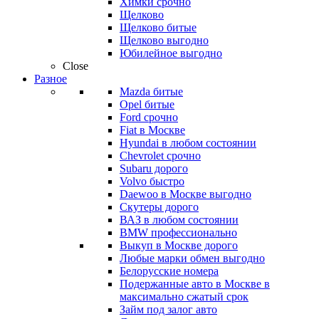
Химки срочно
Щелково
Щелково битые
Щелково выгодно
Юбилейное выгодно
Close
Разное
Mazda битые
Opel битые
Ford срочно
Fiat в Москве
Hyundai в любом состоянии
Chevrolet срочно
Subaru дорого
Volvo быстро
Daewoo в Москве выгодно
Скутеры дорого
ВАЗ в любом состоянии
BMW профессионально
Выкуп в Москве дорого
Любые марки обмен выгодно
Белорусские номера
Подержанные авто в Москве в
максимально сжатый срок
Займ под залог авто