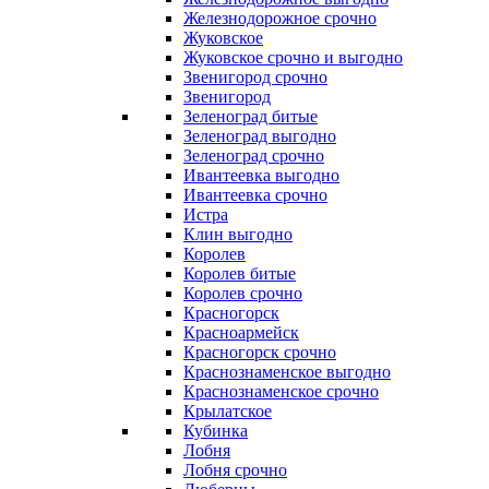
Железнодорожное срочно
Жуковское
Жуковское срочно и выгодно
Звенигород срочно
Звенигород
Зеленоград битые
Зеленоград выгодно
Зеленоград срочно
Ивантеевка выгодно
Ивантеевка срочно
Истра
Клин выгодно
Королев
Королев битые
Королев срочно
Красногорск
Красноармейск
Красногорск срочно
Краснознаменское выгодно
Краснознаменское срочно
Крылатское
Кубинка
Лобня
Лобня срочно