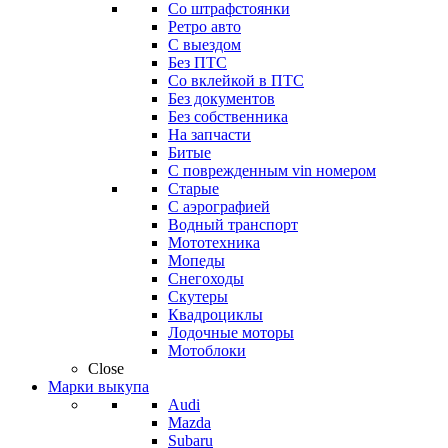
Со штрафстоянки
Ретро авто
С выездом
Без ПТС
Со вклейкой в ПТС
Без документов
Без собственника
На запчасти
Битые
С поврежденным vin номером
Старые
С аэрографией
Водный транспорт
Мототехника
Мопеды
Снегоходы
Скутеры
Квадроциклы
Лодочные моторы
Мотоблоки
Close
Марки выкупа
Audi
Mazda
Subaru