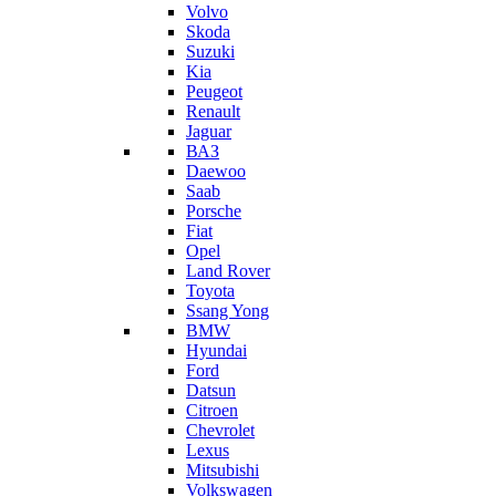
Volvo
Skoda
Suzuki
Kia
Peugeot
Renault
Jaguar
ВАЗ
Daewoo
Saab
Porsche
Fiat
Opel
Land Rover
Toyota
Ssang Yong
BMW
Hyundai
Ford
Datsun
Citroen
Chevrolet
Lexus
Mitsubishi
Volkswagen