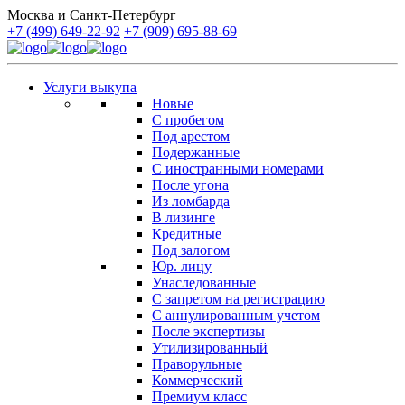
Москва и Санкт-Петербург
+7 (499) 649-22-92
+7 (909) 695-88-69
Услуги выкупа
Новые
С пробегом
Под арестом
Подержанные
С иностранными номерами
После угона
Из ломбарда
В лизинге
Кредитные
Под залогом
Юр. лицу
Унаследованные
С запретом на регистрацию
С аннулированным учетом
После экспертизы
Утилизированный
Праворульные
Коммерческий
Премиум класс