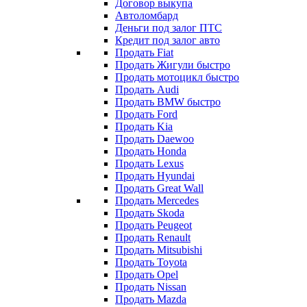
Договор выкупа
Автоломбард
Деньги под залог ПТС
Кредит под залог авто
Продать Fiat
Продать Жигули быстро
Продать мотоцикл быстро
Продать Audi
Продать BMW быстро
Продать Ford
Продать Kia
Продать Daewoo
Продать Honda
Продать Lexus
Продать Hyundai
Продать Great Wall
Продать Mercedes
Продать Skoda
Продать Peugeot
Продать Renault
Продать Mitsubishi
Продать Toyota
Продать Opel
Продать Nissan
Продать Mazda