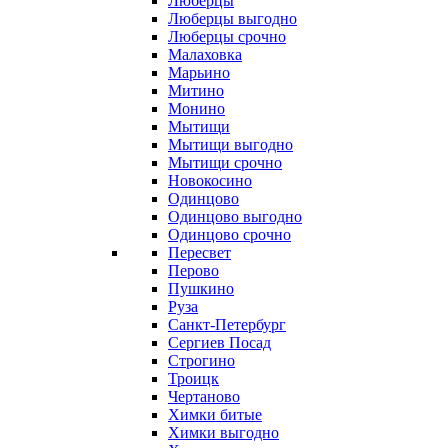
Люберцы
Люберцы выгодно
Люберцы срочно
Малаховка
Марьино
Митино
Монино
Мытищи
Мытищи выгодно
Мытищи срочно
Новокосино
Одинцово
Одинцово выгодно
Одинцово срочно
Пересвет
Перово
Пушкино
Руза
Санкт-Петербург
Сергиев Посад
Строгино
Троицк
Чертаново
Химки битые
Химки выгодно