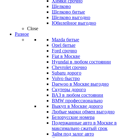
Химки срочно
Щелково
Щелково битые
Щелково выгодно
Юбилейное выгодно
Close
Разное
Mazda битые
Opel битые
Ford срочно
Fiat в Москве
Hyundai в любом состоянии
Chevrolet срочно
Subaru дорого
Volvo быстро
Daewoo в Москве выгодно
Скутеры дорого
ВАЗ в любом состоянии
BMW профессионально
Выкуп в Москве дорого
Любые марки обмен выгодно
Белорусские номера
Подержанные авто в Москве в
максимально сжатый срок
Займ под залог авто