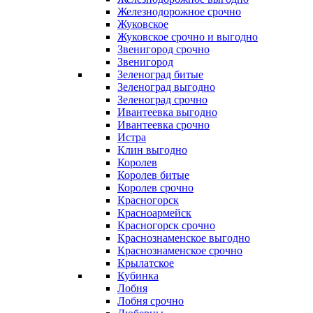
Железнодорожное срочно
Жуковское
Жуковское срочно и выгодно
Звенигород срочно
Звенигород
Зеленоград битые
Зеленоград выгодно
Зеленоград срочно
Ивантеевка выгодно
Ивантеевка срочно
Истра
Клин выгодно
Королев
Королев битые
Королев срочно
Красногорск
Красноармейск
Красногорск срочно
Краснознаменское выгодно
Краснознаменское срочно
Крылатское
Кубинка
Лобня
Лобня срочно