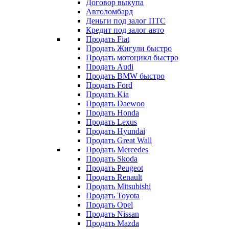
Договор выкупа
Автоломбард
Деньги под залог ПТС
Кредит под залог авто
Продать Fiat
Продать Жигули быстро
Продать мотоцикл быстро
Продать Audi
Продать BMW быстро
Продать Ford
Продать Kia
Продать Daewoo
Продать Honda
Продать Lexus
Продать Hyundai
Продать Great Wall
Продать Mercedes
Продать Skoda
Продать Peugeot
Продать Renault
Продать Mitsubishi
Продать Toyota
Продать Opel
Продать Nissan
Продать Mazda