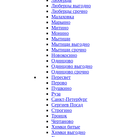
Люберцы
Люберцы выгодно
Люберцы срочно
Малаховка
Марьино
Митино
Монино
Мытищи
Мытищи выгодно
Мытищи срочно
Новокосино
Одинцово
Одинцово выгодно
Одинцово срочно
Пересвет
Перово
Пушкино
Руза
Санкт-Петербург
Сергиев Посад
Строгино
Троицк
Чертаново
Химки битые
Химки выгодно