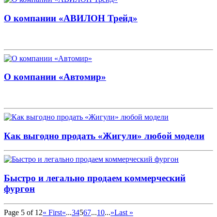
О компании «АВИЛОН Трейд»
О компании «Автомир»
Как выгодно продать «Жигули» любой модели
Быстро и легально продаем коммерческий
фургон
Page 5 of 12
« First
«
...
3
4
5
6
7
...
10
...
»
Last »