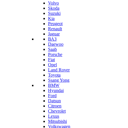
Volvo
Skoda
Suzuki
Kia
Peugeot
Renault
Jaguar
ВАЗ
Daewoo
Saab
Porsche
Fiat
Opel
Land Rover
Toyota
Ssang Yong
BMW
Hyundai
Ford
Datsun
Citroen
Chevrolet
Lexus
Mitsubishi
Volkswagen