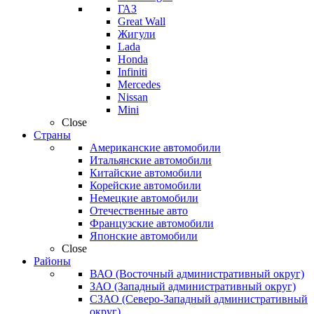
ГАЗ
Great Wall
Жигули
Lada
Honda
Infiniti
Mercedes
Nissan
Mini
Close
Страны
Американские автомобили
Итальянские автомобили
Китайские автомобили
Корейские автомобили
Немецкие автомобили
Отечественные авто
Французские автомобили
Японские автомобили
Close
Районы
ВАО (Восточный административный округ)
ЗАО (Западный административный округ)
СЗАО (Северо-Западный административный
округ)