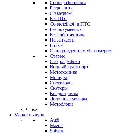
Со штрафстоянки
Ретро авто
С выездом
Без ПТС
Со вклейкой в ПТС
Без документов
Без собственника
На запчасти
Битые
С поврежденным vin номером
Старые
С аэрографией
Водный транспорт
Мототехника
Мопеды
Снегоходы
Скутеры
Квадроциклы
Лодочные моторы
Мотоблоки
Close
Марки выкупа
Audi
Mazda
Subaru